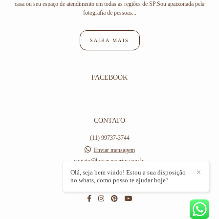
casa ou seu espaço de atendimento em todas as regiões de SP.Sou apaixonada pela
fotografia de pessoas...
SAIBA MAIS
FACEBOOK
CONTATO
(11) 99737-3744
Enviar mensagem
contato@hosanaevarini.com.br
Av Hilário Pereira de Souza,, 406
Olá, seja bem vindo! Estou a sua disposição
✕
no whats, como posso te ajudar hoje?
Osasco / SP