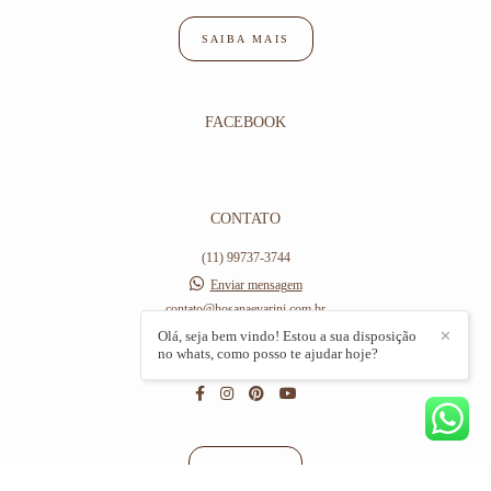
SAIBA MAIS
FACEBOOK
CONTATO
(11) 99737-3744
Enviar mensagem
contato@hosanaevarini.com.br
Av Hilário Pereira de Souza,, 406
Olá, seja bem vindo! Estou a sua disposição
✕
no whats, como posso te ajudar hoje?
Osasco / SP
CONTATO