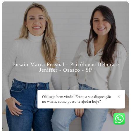
Ensaio Marca Pessoal - Psicólogas Débora e
Jeniffer - Osasco - SP
Olá, seja bem vindo! Estou a sua disposição
✕
no whats, como posso te ajudar hoje?