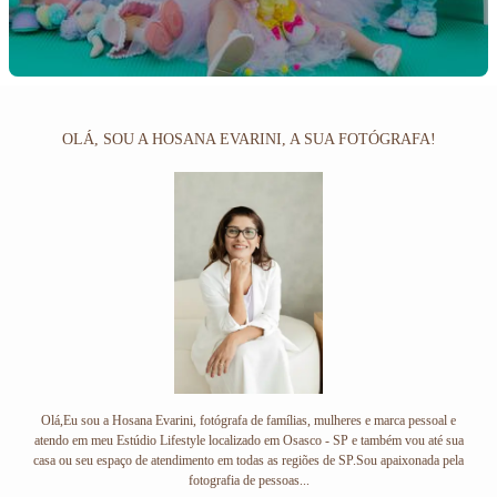
OLÁ, SOU A HOSANA EVARINI, A SUA FOTÓGRAFA!
Olá,Eu sou a Hosana Evarini, fotógrafa de famílias, mulheres e marca pessoal e
atendo em meu Estúdio Lifestyle localizado em Osasco - SP e também vou até sua
casa ou seu espaço de atendimento em todas as regiões de SP.Sou apaixonada pela
fotografia de pessoas...