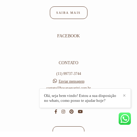
SAIBA MAIS
FACEBOOK
CONTATO
(11) 99737-3744
Enviar mensagem
contato@hosanaevarini.com.br
Av Hilário Pereira de Souza,, 406
Olá, seja bem vindo! Estou a sua disposição
✕
no whats, como posso te ajudar hoje?
Osasco / SP
CONTATO